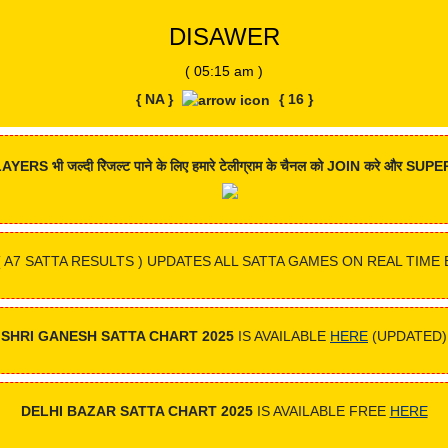
DISAWER
( 05:15 am )
{ NA }
{ 16 }
LAYERS भी जल्दी रेिजल्ट पाने के लिए हमारे टेलीग्राम के चैनल को JOIN करे और SUP
( A7 SATTA RESULTS ) UPDATES ALL SATTA GAMES ON REAL TIME
SHRI GANESH SATTA CHART 2025
IS AVAILABLE
HERE
(UPDATED)
DELHI BAZAR SATTA CHART 2025
IS AVAILABLE FREE
HERE