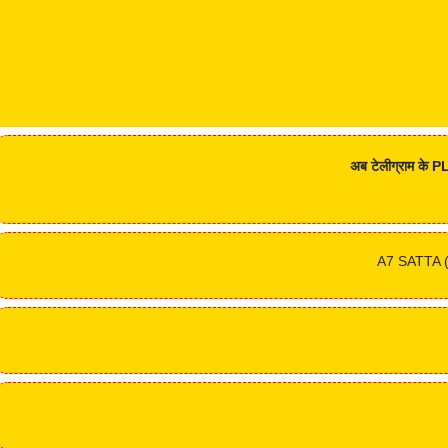
अब टेलीग्राम के P
A7 SATTA 