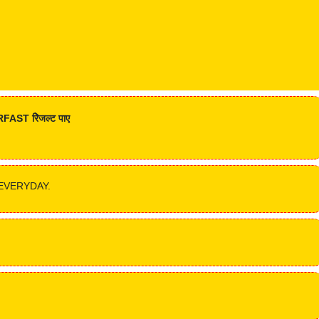
ERFAST रेिजल्ट पाए
 EVERYDAY.