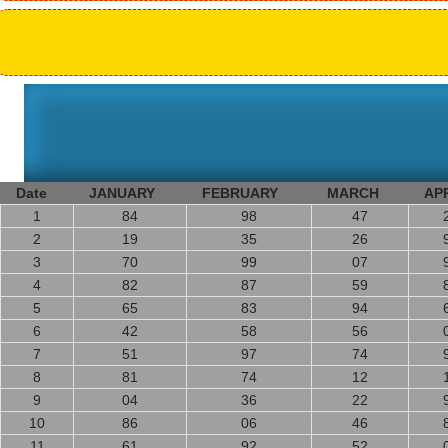
Date
JANUARY
FEBRUARY
MARCH
AP
1
84
98
47
2
19
35
26
3
70
99
07
4
82
87
59
5
65
83
94
6
42
58
56
7
51
97
74
8
81
74
12
9
04
36
22
10
86
06
46
11
61
92
52