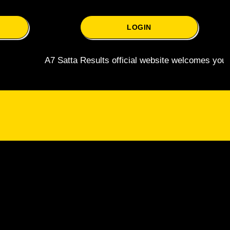
LOGIN
A7 Satta Results official website welcomes you here 